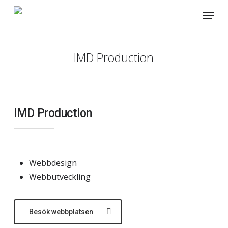
Skip
Menu
to
main
content
IMD Production
IMD Production
Webbdesign
Webbutveckling
Besök webbplatsen