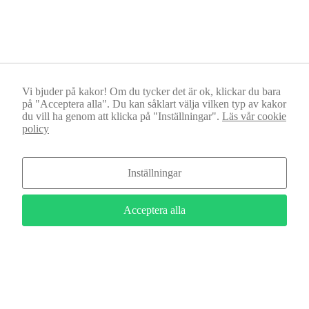
hur hemsidan
används.
Upplevelse
För att vår
hemsida ska
Vi bjuder på kakor! Om du tycker det är ok, klickar du bara
prestera så
på "Acceptera alla". Du kan såklart välja vilken typ av kakor
bra som
du vill ha genom att klicka på "Inställningar".
Läs vår cookie
möjligt
policy
under ditt
Webbyrån WebMate, din digitala bästis och WordPress webbyrå i
besök. Om
Sundsvall, Örebro, Ljusdal, Härnösand och Bangkok. Vi skapar
du nekar de
moderna, funktionella, responsiva och säljande webbplatser, digitala
Inställningar
här kakorna
strategier & grafiska identiteter för företag och organisationer
kommer viss
världen över.
funktionalitet
Acceptera alla
att försvinna
Tillsammans stödjer vi:
från
hemsidan.
© 2025 WebMate Media AB | Alla Rättigheter Förbehålles |
Kakrecept
Marknadsföring
Genom att dela