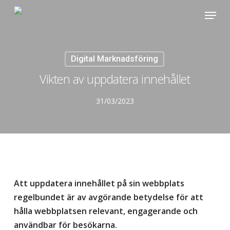
Skip
Menu
to
Close
main
Menu
content
Digital Marknadsföring
Vikten av uppdatera innehållet
31/03/2023
Att uppdatera innehållet på sin webbplats
regelbundet är av avgörande betydelse för att
hålla webbplatsen relevant, engagerande och
användbar för besökarna.