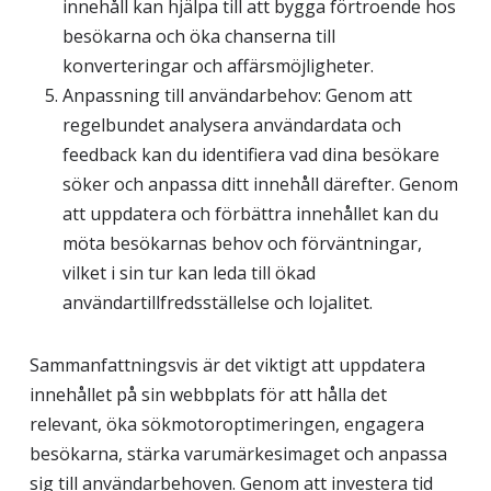
innehåll kan hjälpa till att bygga förtroende hos
bra som
besökarna och öka chanserna till
möjligt
konverteringar och affärsmöjligheter.
under ditt
Anpassning till användarbehov: Genom att
besök. Om
du nekar de
regelbundet analysera användardata och
här kakorna
feedback kan du identifiera vad dina besökare
kommer
söker och anpassa ditt innehåll därefter. Genom
viss
att uppdatera och förbättra innehållet kan du
funktionalitet
att försvinna
möta besökarnas behov och förväntningar,
från
vilket i sin tur kan leda till ökad
hemsidan.
användartillfredsställelse och lojalitet.
Marknadsföring
Sammanfattningsvis är det viktigt att uppdatera
Genom att dela
innehållet på sin webbplats för att hålla det
med dig av dina
relevant, öka sökmotoroptimeringen, engagera
intressen och ditt
besökarna, stärka varumärkesimaget och anpassa
beteende när du
sig till användarbehoven. Genom att investera tid
surfar ökar du