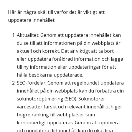
Här är några skäl till varför det är viktigt att
uppdatera innehållet:
Aktualitet: Genom att uppdatera innehållet kan
du se till att informationen på din webbplats är
aktuell och korrekt. Det är viktigt att ta bort
eller uppdatera föråldrad information och lägga
till ny information eller uppdateringar för att
hålla besökarna uppdaterade.
Nödvändiga
SEO-fördelar: Genom att regelbundet uppdatera
Dessa kakor
innehållet på din webbplats kan du förbättra din
går inte att
sökmotoroptimering (SEO). Sökmotorer
välja bort. De
behövs för
värdesätter färskt och relevant innehåll och ger
att hemsidan
högre ranking till webbplatser som
över huvud
kontinuerligt uppdateras. Genom att optimera
taget ska
och uppdatera ditt innehåll kan du öka dina
fungera.