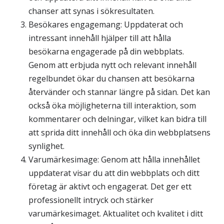
chanser att synas i sökresultaten.
Besökares engagemang: Uppdaterat och
Statistik
intressant innehåll hjälper till att hålla
För att vi ska
besökarna engagerade på din webbplats.
kunna
Genom att erbjuda nytt och relevant innehåll
förbättra
hemsidans
regelbundet ökar du chansen att besökarna
funktionalitet
återvänder och stannar längre på sidan. Det kan
och
också öka möjligheterna till interaktion, som
uppbyggnad,
kommentarer och delningar, vilket kan bidra till
baserat på
att sprida ditt innehåll och öka din webbplatsens
hur
hemsidan
synlighet.
används.
Varumärkesimage: Genom att hålla innehållet
uppdaterat visar du att din webbplats och ditt
företag är aktivt och engagerat. Det ger ett
Upplevelse
professionellt intryck och stärker
För att vår
hemsida ska
varumärkesimaget. Aktualitet och kvalitet i ditt
prestera så