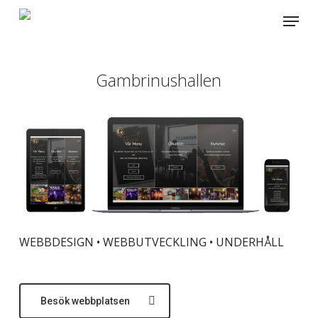
Skip
Menu
to
main
content
Gambrinushallen
WEBBDESIGN • WEBBUTVECKLING • UNDERHÅLL
Besök webbplatsen