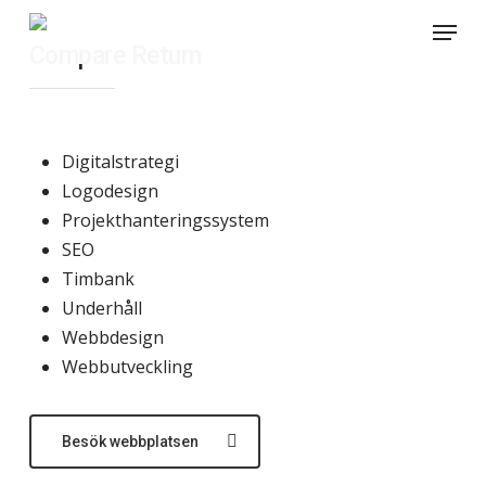
Skip
Menu
to
Compare Return
main
content
Digitalstrategi
Logodesign
Projekthanteringssystem
SEO
Timbank
Underhåll
Webbdesign
Webbutveckling
Besök webbplatsen